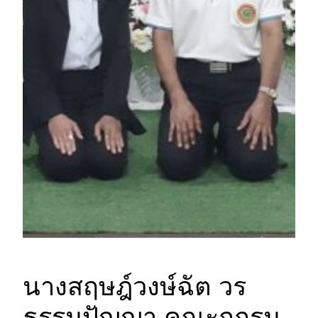
นางสฤษฎ์วงษ์ฉัต วร
ธรรมปัญญา คณะกกรม