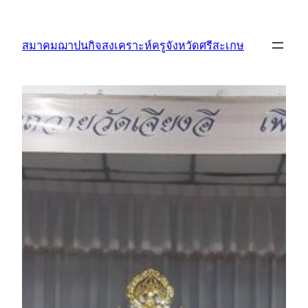
ข้าม
ไป
สมาคมฌาปนกิจสงเคราะห์ครูจังหวัดศรีสะเกษ
ยัง
เนื้อหา